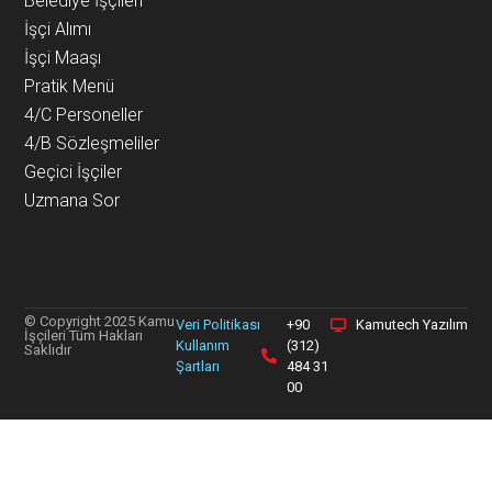
Belediye İşçileri
İşçi Alımı
İşçi Maaşı
Pratik Menü
4/C Personeller
4/B Sözleşmeliler
Geçici İşçiler
Uzmana Sor
© Copyright 2025 Kamu
Veri Politikası
+90
Kamutech Yazılım
İşçileri Tüm Hakları
Kullanım
(312)
Saklıdır
Şartları
484 31
00