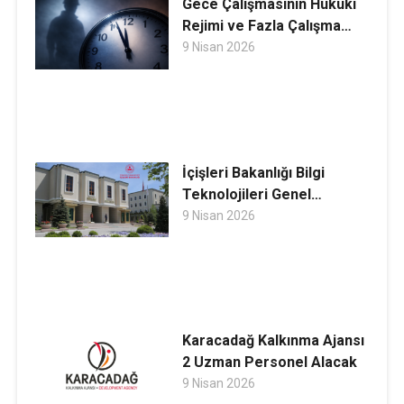
Gece Çalışmasının Hukuki
Rejimi ve Fazla Çalışma
İlişkisi
9 Nisan 2026
İçişleri Bakanlığı Bilgi
Teknolojileri Genel
Müdürlüğü 11 Sözleşmeli
9 Nisan 2026
Bilişim Personeli Alacak
Karacadağ Kalkınma Ajansı
2 Uzman Personel Alacak
9 Nisan 2026