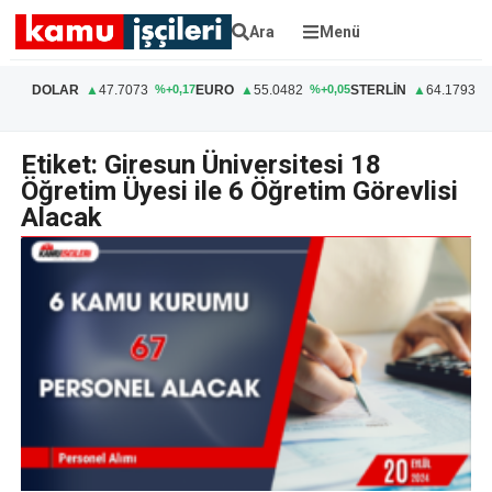
Ara
Menü
DOLAR
▲
47.7073
EURO
▲
55.0482
STERLİN
▲
64.1793
%+0,17
%+0,05
%
Etiket: Giresun Üniversitesi 18
Öğretim Üyesi ile 6 Öğretim Görevlisi
Alacak